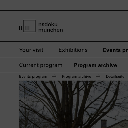
home page nsdoku munich
Your visit
Exhibitions
Events p
Current program
Program archive
Events program
Program archive
Detailseite