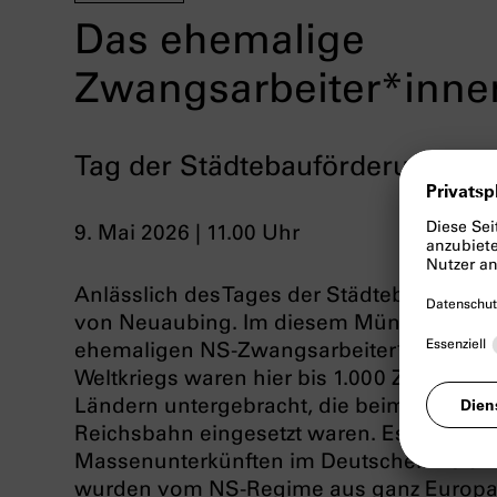
Das ehemalige
Zwangsarbeiter*inne
Tag der Städtebauförderung 20
9. Mai 2026 | 11.00 Uhr
Anlässlich des Tages der Städtebauförder
von Neuaubing. Im diesem Münchner Stadt
ehemaligen NS-Zwangsarbeiter*innenlage
Weltkriegs waren hier bis 1.000 Zwangsar
Ländern untergebracht, die beim naheg
Reichsbahn eingesetzt waren. Es war ein
Massenunterkünften im Deutschen Reich.
wurden vom NS-Regime aus ganz Europa 