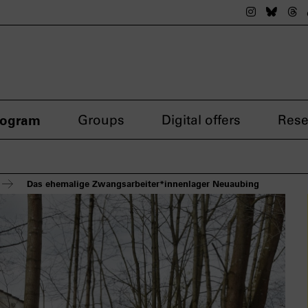
The nsdok
The n
Th
rogram
Groups
Digital offers
Rese
Das ehemalige Zwangsarbeiter*innenlager Neuaubing