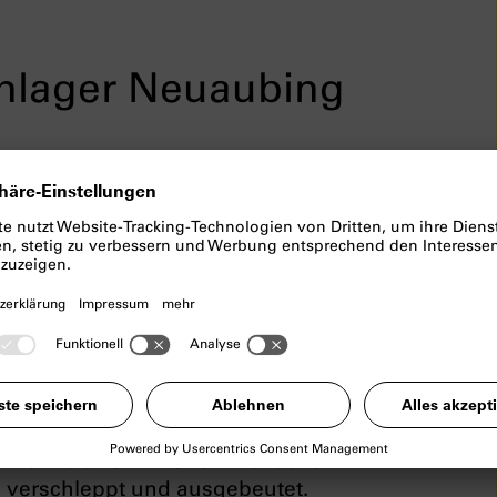
nlager Neuaubing
26
ung 2026 treffen wir uns am Ortsrand
teil sind noch 8 Baracken eines
rs erhalten. Während des Zweiten
beiter*innen aus unterschiedlichen
elegenen Ausbesserungswerk der
e von insgesamt 30.000
 Mehr als 13 Millionen Menschen
verschleppt und ausgebeutet.