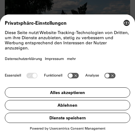
PERFORMANCE
Up the hill
Performance des Erinnerungsprojekts
Always
remember. Never forget: München-Kaunas
3. Nov 2023 | 19.30 Uhr
Zur Veranstaltung