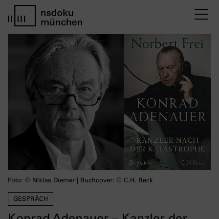
M
home page nsdoku munich
Foto: © Niklas Diemer | Buchcover: © C.H. Beck
GESPRÄCH
Konrad Adenauer – Kanzler der