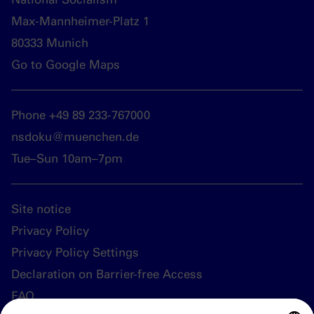
Max-Mannheimer-Platz 1
80333 Munich
Go to Google Maps
Phone +49 89 233-767000
nsdoku@muenchen.de
Tue–Sun 10am–7pm
Site notice
Privacy Policy
Privacy Policy Settings
Declaration on Barrier-free Access
FAQ