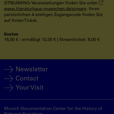
STREAMING-Veranstaltungen finden Sie unter
www.literaturhaus-muenchen.de/stream
. Ihren
persönlichen 4-stelligen Zugangscode finden Sie
auf Ihrem Ticket.
Kosten
16,00 € / ermäßigt 10,00 € | Streamticket: 8,00 €
Newsletter
Contact
Your Visit
Munich Documentation Center for the History of
National Socialism