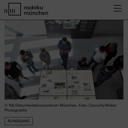
M
home page nsdoku munich
© NS-Dokumentationszentrum München, Foto: Connolly Weber
Photography
RUNDGANG