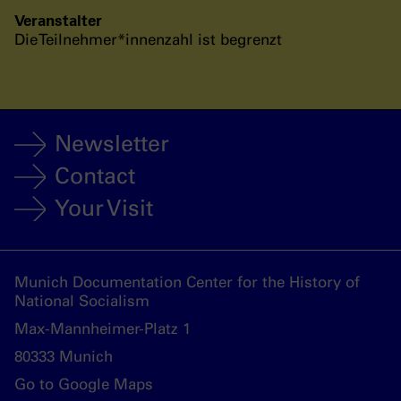
Veranstalter
Die Teilnehmer*innenzahl ist begrenzt
Newsletter
Contact
Your Visit
Munich Documentation Center for the History of
National Socialism
Max-Mannheimer-Platz 1
80333 Munich
Go to Google Maps