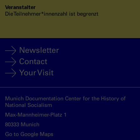
Veranstalter
Die Teilnehmer*innenzahl ist begrenzt
Newsletter
Contact
Your Visit
Munich Documentation Center for the History of
National Socialism
Max-Mannheimer-Platz 1
80333 Munich
Go to Google Maps