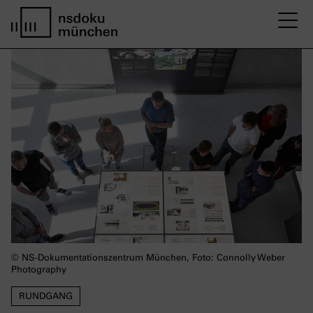
M
home page nsdoku munich
© NS-Dokumentationszentrum München, Foto: Connolly Weber
Photography
RUNDGANG