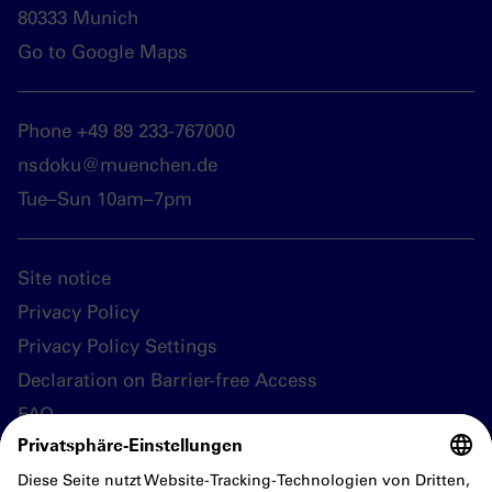
80333 Munich
Go to Google Maps
Phone +49 89 233-767000
nsdoku@muenchen.de
Tue–Sun 10am–7pm
Site notice
Privacy Policy
Privacy Policy Settings
Declaration on Barrier-free Access
FAQ
Follow us