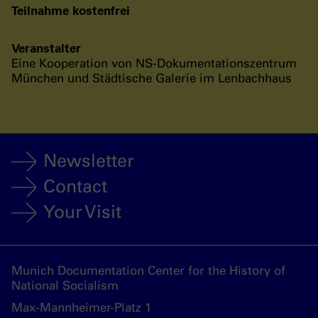
Teilnahme kostenfrei
Veranstalter
Eine Kooperation von NS-Dokumentationszentrum
München und Städtische Galerie im Lenbachhaus
Newsletter
Contact
Your Visit
Munich Documentation Center for the History of
National Socialism
Max-Mannheimer-Platz 1