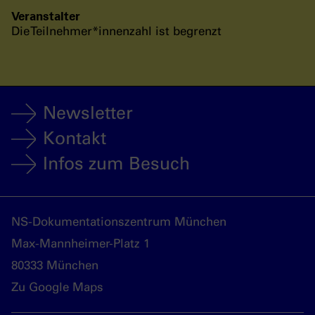
Veranstalter
Die Teilnehmer*innenzahl ist begrenzt
Newsletter
Kontakt
Infos zum Besuch
NS-Dokumentationszentrum München
Max-Mannheimer-Platz 1
80333 München
Zu Google Maps