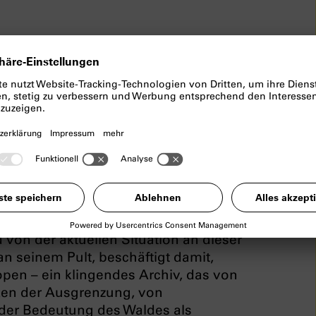
t, wird nicht vergessen – vielmehr
e Bäume des Białowieża Waldes an der
atten. Ein Archiv verdrängter
„Urwalds“, die unheimliche Seite der
ldes.
nd Wissenschaftler*innen aus
 Performer*innen berichten von
 der deutschen Besatzung erlitten
von der aktuellen Situation an dieser
n seinem Pult, beschäftigt damit,
en – ein klingendes Archiv, das von
ken der Ausgrenzung, von
 der Bedeutung des Waldes als