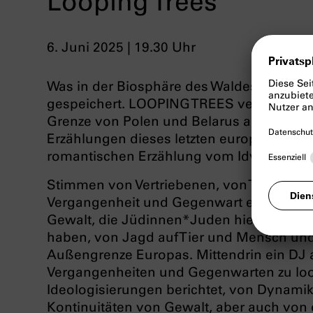
Looping Trees
6. Juni 2025 | 19.30 Uhr
Was in der Biosphäre des Waldes geschieh
gespeichert. LOOPING TREES versteht di
Grenze von Polen und Belarus als Schallpl
Erzählungen dieses letzten europäischen 
romantischen Erzählung vom Idyll des Wa
Stimmen von Vertriebenen, von Tieren u
Vergangenheit und Gegenwart erklingen.
Gewalt, die Jüdinnen*Juden hier während
haben, von Jagd auf Tier und Mensch und 
Außengrenze Europas. Mittendrin ein DJ a
Vergangenheiten und Gegenwarten zu loop
Ideologisierungen berichtet, von Dynami
Kontinuitäten von Gewalt, aber auch von