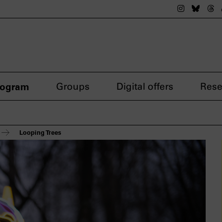
The nsdok
The n
Th
rogram
Groups
Digital offers
Rese
Looping Trees