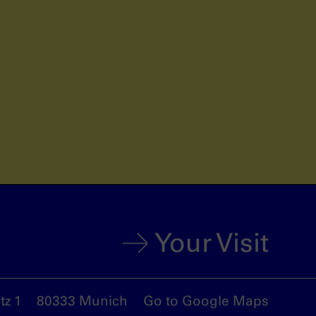
Your Visit
z 1
80333 Munich
Go to Google Maps