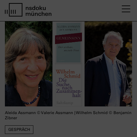
M
home page nsdoku munich
Aleida Assmann © Valerie Assmann | Wilhelm Schmid © Benjamin
Zibner
GESPRÄCH