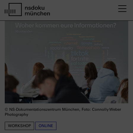
M
home page nsdoku munich
© NS-Dokumentationszentrum München, Foto: Connolly Weber
Photography
WORKSHOP
ONLINE