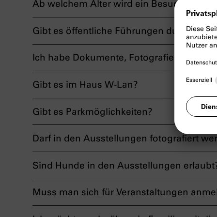
Ab welchem Alter wird ein Besuch empfo
Gibt es öffentliche Führungen durch die 
Ich habe Dokumente, Fotografien oder an
Gibt es im Haus W-Lan?
Gibt es Parkmöglichkeiten?
Darf in den Ausstellungen fotografiert we
Sind Hunde in den Ausstellungen erlaubt
Muss man sich für Veranstaltungen anmel