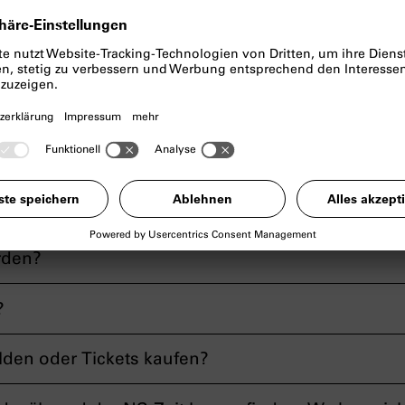
hlen?
Ausstellungen?
dere Objekte aus der NS-Zeit. Kann ich diese im
rden?
?
den oder Tickets kaufen?