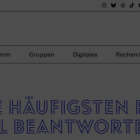
Das nsdoku M
Das nsdok
Das n
Da
amm
Gruppen
Digitales
Recherc
ie häufigsten
l beantwort