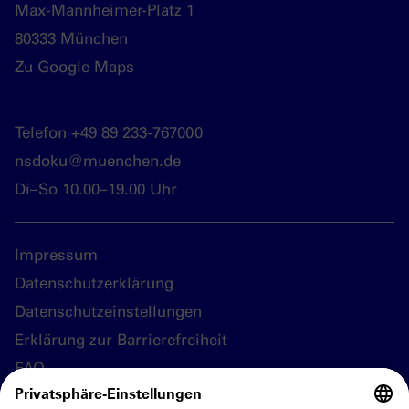
Max-Mannheimer-Platz 1
80333 München
Zu Google Maps
Telefon +49 89 233-767000
nsdoku@muenchen.de
Di–So 10.00–19.00 Uhr
Impressum
Datenschutzerklärung
Datenschutzeinstellungen
Erklärung zur Barrierefreiheit
FAQ