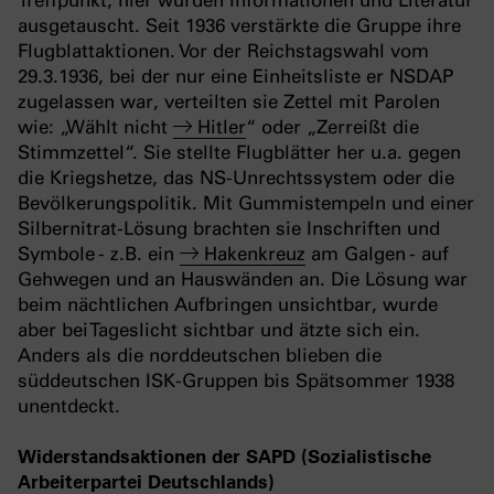
Treffpunkt; hier wurden Informationen und Literatur
ausgetauscht. Seit 1936 verstärkte die Gruppe ihre
Flugblattaktionen. Vor der Reichstagswahl vom
29.3.1936, bei der nur eine Einheitsliste er NSDAP
zugelassen war, verteilten sie Zettel mit Parolen
wie: „Wählt nicht
Hitler
“ oder „Zerreißt die
Stimmzettel“. Sie stellte Flugblätter her u.a. gegen
die Kriegshetze, das NS-Unrechtssystem oder die
Bevölkerungspolitik. Mit Gummistempeln und
einer
Silbernitrat-Lösung brachten sie Inschriften und
Symbole - z.B. ein
Hakenkreuz
am Galgen - auf
Gehwegen und an Hauswänden an. Die Lösung war
beim nächtlichen Aufbringen unsichtbar, wurde
aber bei Tageslicht sichtbar und ätzte sich ein.
Anders als die norddeutschen blieben die
süddeutschen ISK-Gruppen bis Spätsommer 1938
unentdeckt.
Widerstandsaktionen der SAPD (Sozialistische
Arbeiterpartei Deutschlands)