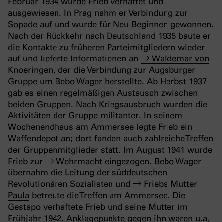
Februar 1934 wurde Frieb verhaftet und
ausgewiesen. In Prag nahm er Verbindung zur
Sopade auf und wurde für Neu Beginnen gewonnen.
Nach der Rückkehr nach Deutschland 1935 baute er
die Kontakte zu früheren Parteimitgliedern wieder
auf und lieferte Informationen an
Waldemar von
Knoeringen
, der die Verbindung zur Augsburger
Gruppe um Bebo Wager herstellte. Ab Herbst 1937
gab es einen regelmäßigen Austausch zwischen
beiden Gruppen. Nach Kriegsausbruch wurden die
Aktivitäten der Gruppe militanter. In seinem
Wochenendhaus am Ammersee legte Frieb ein
Waffendepot an; dort fanden auch zahlreiche Treffen
der Gruppenmitglieder statt. Im August 1941 wurde
Frieb zur
Wehrmacht
eingezogen. Bebo Wager
übernahm die Leitung der süddeutschen
Revolutionären Sozialisten und
Friebs Mutter
Paula
betreute die Treffen am Ammersee. Die
Gestapo verhaftete Frieb und seine Mutter im
Frühjahr 1942. Anklagepunkte gegen ihn waren u.a.