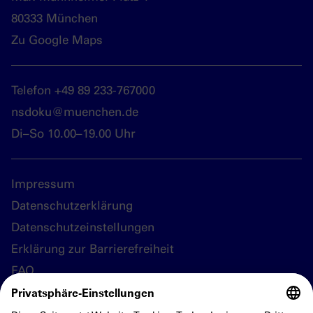
80333 München
Zu Google Maps
Telefon +49 89 233-767000
nsdoku@muenchen.de
Di–So 10.00–19.00 Uhr
Impressum
Datenschutzerklärung
Datenschutzeinstellungen
Erklärung zur Barrierefreiheit
FAQ