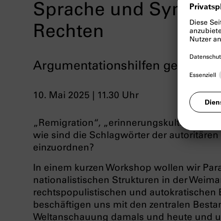
Sprache und Symbole
Rechten
Argumentationshilfen gegen m
10. Mai 2025 | 11.30 Uhr
„Remigration“, „erinnerungskulturelle W
wie sind die Schlagwörter der autoritären
einzuordnen?
In einem kurzen Workshop wollen wir Par
nationalistischen Strukturen in der Weim
rechtspopulistischen und autokratischen 
beschäftigen uns mit den zentralen Besta
Weltanschauung damals und heute und un