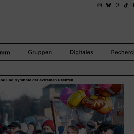
Das nsdoku M
Das nsdok
Das n
Da
amm
Gruppen
Digitales
Recherc
che und Symbole der extremen Rechten