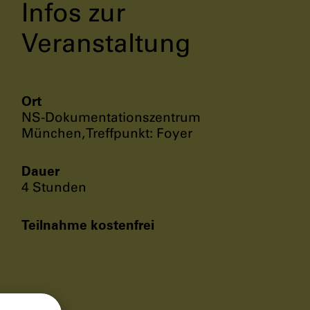
Infos zur
Veranstaltung
Ort
NS-Dokumentationszentrum
München, Treffpunkt: Foyer
Dauer
4 Stunden
Teilnahme kostenfrei