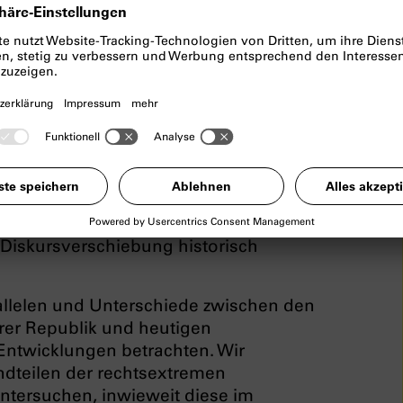
 der extremen
enschenverachtende Parolen
ende um 180 Grad“ und „Deep State“ -
 Diskursverschiebung historisch
allelen und Unterschiede zwischen den
arer Republik und heutigen
Entwicklungen betrachten. Wir
ndteilen der rechtsextremen
tersuchen, inwieweit diese im