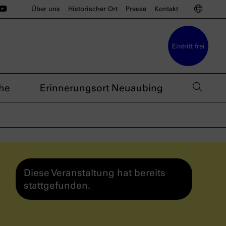
ünchen auf Instagram
u München auf BlueSky
sdoku München auf Threads
s nsdoku München auf TikTok
Das nsdoku München auf YouTube
Sprac
Über uns
Historischer Ort
Presse
Kontakt
Eintritt frei
Such
he
Erinnerungsort Neuaubing
Diese Veranstaltung hat bereits
stattgefunden.