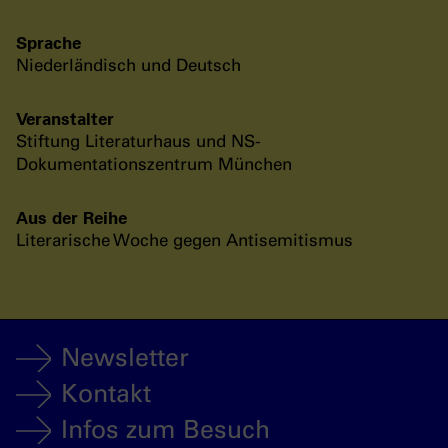
Sprache
Niederländisch und Deutsch
Veranstalter
Stiftung Literaturhaus und NS-
Dokumentationszentrum München
Aus der Reihe
Literarische Woche gegen Antisemitismus
Newsletter
Kontakt
Infos zum Besuch