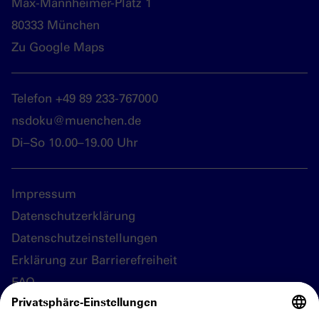
Max-Mannheimer-Platz 1
80333 München
Zu Google Maps
Telefon +49 89 233-767000
nsdoku@muenchen.de
Di–So 10.00–19.00 Uhr
Impressum
Datenschutzerklärung
Datenschutzeinstellungen
Erklärung zur Barrierefreiheit
FAQ