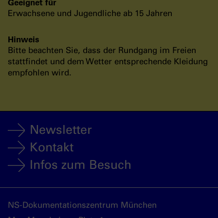
Geeignet für
Erwachsene und Jugendliche ab 15 Jahren
Hinweis
Bitte beachten Sie, dass der Rundgang im Freien
stattfindet und dem Wetter entsprechende Kleidung
empfohlen wird.
Newsletter
Kontakt
Infos zum Besuch
NS-Dokumentationszentrum München