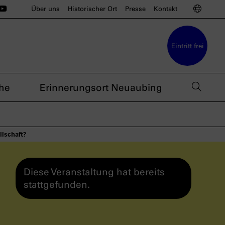
ünchen auf Instagram
u München auf BlueSky
sdoku München auf Threads
s nsdoku München auf TikTok
Das nsdoku München auf YouTube
Sprac
Über uns
Historischer Ort
Presse
Kontakt
Eintritt frei
Such
he
Erinnerungsort Neuaubing
llschaft?
Diese Veranstaltung hat bereits
stattgefunden.