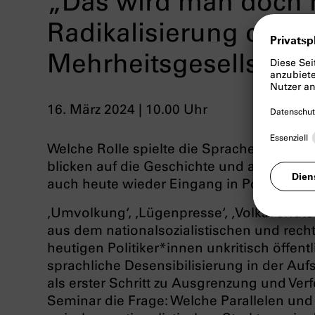
„Das wird man doch m
Radikalisierung der
Mehrheitsgesellschaf
16. März 2024 | 10.00 Uhr
Welche Rolle spielte die Sprache beim Auf
blicken auf die Geschichte und auf von de
auch heute wieder Eingang in Politik und
‚Umvolkung‘, ‚Lügenpresse‘, ‚Volksverräte
aus dem nationalsozialistischen und re
heutigen Politiker*innen unkritisch öffent
sprachliche Desensibilisierung in der Au
als erster Schritt zu Ausgrenzung und Ver
Seminar die Frage: Welche Parallelen un