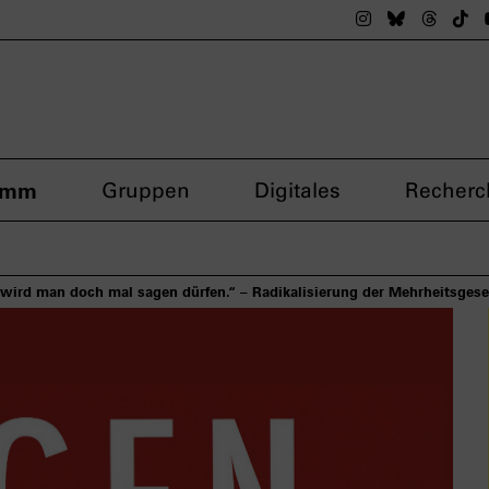
Das nsdoku M
Das nsdok
Das n
Da
amm
Gruppen
Digitales
Recherc
wird man doch mal sagen dürfen.“ – Radikalisierung der Mehrheitsgese