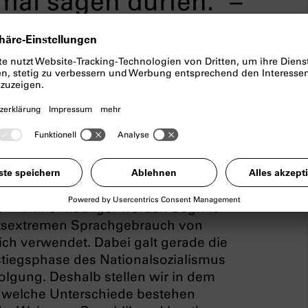
al sagen dürfen.“ –
t?
stieg der Nationalsozialisten? Wir
r NS-Diktatur geprägte Begriffe, die
 Alltag gefunden haben.
r‘ – immer häufiger werden Begriffe
chtsextremen Sprachgebrauch von
lich verwendet. Dabei galt gerade die
fstiegsphase des Nationalsozialismus
folgung. Deshalb stellen wir in dem
d welche Unterschiede bestehen