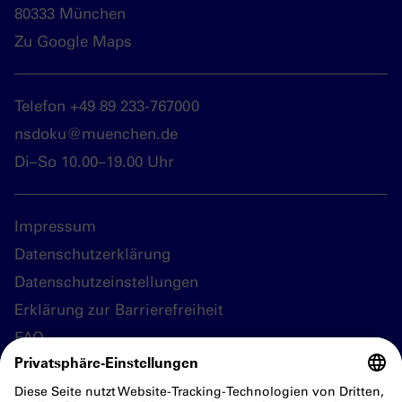
80333 München
Zu Google Maps
Telefon +49 89 233-767000
nsdoku@muenchen.de
Di–So 10.00–19.00 Uhr
Impressum
Datenschutzerklärung
Datenschutzeinstellungen
Erklärung zur Barrierefreiheit
FAQ
Folgen Sie uns