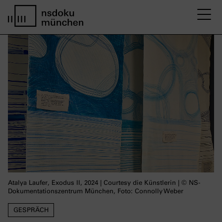
M
Startseite nsdoku münchen
Atalya Laufer, Exodus II, 2024 | Courtesy die Künstlerin | © NS-
Dokumentationszentrum München, Foto: Connolly Weber
GESPRÄCH