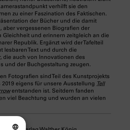
Kamerastandpunkt verhilft sie den
men zu einer Faszination des Faktischen.
räsentation der Bücher und die damit
 aber vergessenen Biografien der
Gleichheit und erinnern zeitgleich an die
rer Republik. Ergänzt wird der Tafelteil
t lesbaren Text und durch die
r, die auch von Innovationen des
s und der Buchgestaltung zeugen.
n Fotografien sind Teil des Kunstprojekts
s 2019 eigens für unsere Ausstellung
Tell
rrow
entstanden ist. Seitdem fanden
en viel Beachtung und wurden an vielen
 2022 im Verlag Walther König