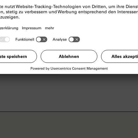
148 S. mit 102 farbigen
Herausgegeben vom Mir
Kittelmann
ISBN: 978-3-7533-0162-4 
Erhältlich im NS-Dokum
beim
Verlag Walther 