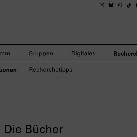
Das nsdoku M
Das nsdok
Das n
Da
amm
Gruppen
Digitales
Recherc
tionen
Recherchetipps
 Die Bücher