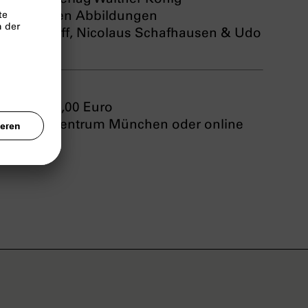
 ganzseitigen Abbildungen
jam Zadoff, Nicolaus Schafhausen & Udo
| Preis: 60,00 Euro
entationszentrum München oder online
König
.