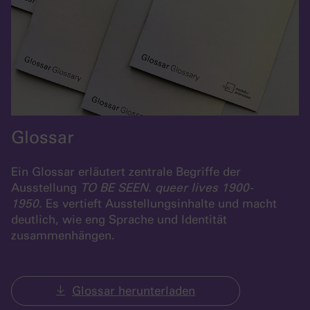
Glossar
Ein Glossar erläutert zentrale Begriffe der
Ausstellung
TO BE SEEN. queer lives 1900-
1950
. Es vertieft Ausstellungsinhalte und macht
deutlich, wie eng Sprache und Identität
zusammenhängen.
Glossar herunterladen