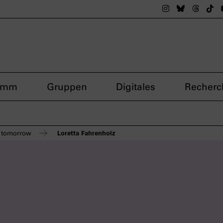
Das nsdoku M
Das nsdok
Das n
Da
amm
Gruppen
Digitales
Recherc
Loretta Fahrenholz
y tomorrow