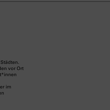
 Städten.
den vor Ort
st*innen
er im
en