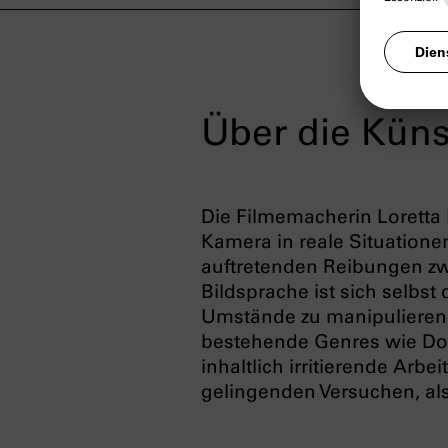
Über die Küns
Die Filmemacherin Loretta 
Kamera in reale Situationen
auftretenden Reibungen zw
Bildsprache ist sich selbst
Umstände zu manipulieren 
bestehende Genres wie Dok
inhaltlich irritierende Ar
gelingenden Versuchen, als