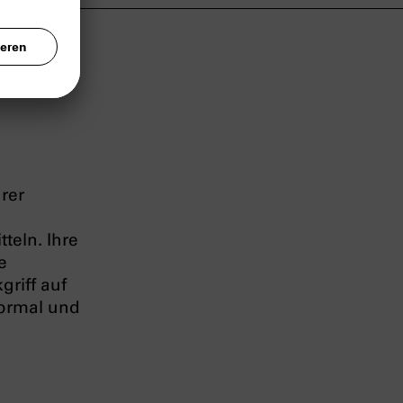
hrer
teln. Ihre
e
riff auf
formal und