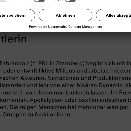
tlerin
Fahrenholz (*1981 in Starnberg) begibt sich mit i
 oder entwirft fiktive Milieus und arbeitet mit den
ischen Akteuren, Narrationen und Produktionsmit
 distanziert und lebt von einer binären Dynamik: di
und sich von ihnen manipulieren lassen. Im Rückg
umentar-, Apokalypse- oder Sexfilm entstehen 
beiten. Sie zeigen Menschen bei mehr oder weniger
 Gruppen zu funktionieren.