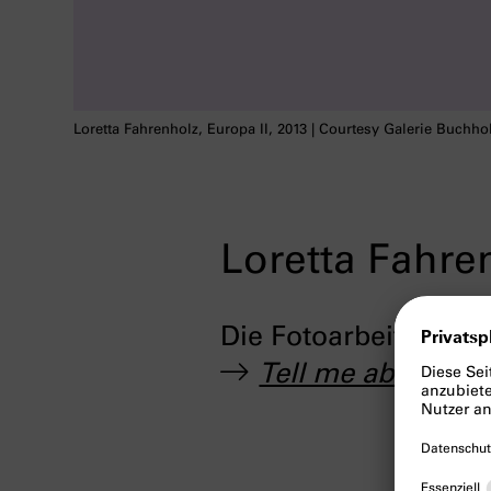
Loretta Fahrenholz, Europa II, 2013 | Courtesy Galerie Buchho
Loretta Fahre
Die Fotoarbeit
Europa
Tell me about
yes