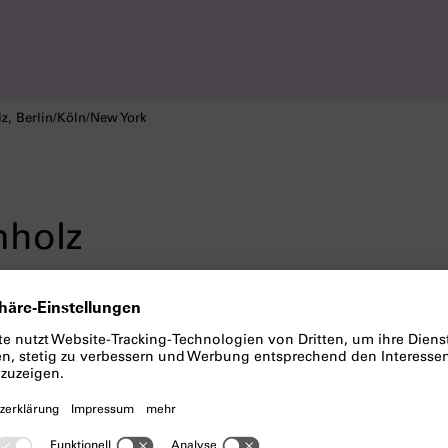
lz, Berlin/Köln/New York
nholz
 II (1–6)
von Loretta Fahrenholz war T
terday
tomorrow
(28. Nov. 2019 bis 18