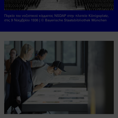
Πορεία του ναζιστικού κόμματος NSDAP στην πλατεία Königsplatz,
στις 9 Νοεμβρίου 1936 | © Bayerische Staatsbibliothek München