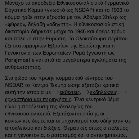
Μόναχο το ακροδεξιό Εθνικοσοσιαλιστικό Γερμανικό
Εργατικό Κόμμα (γνωστό ως NSDAP) και το 1933 το
κόμμα ήρθε στην εξουσία με τον Αδόλφο Χίτλερ ως
«φύρερ», δηλαδή «οδηγητή». Η εθνικοσοσιαλιστική
δικτατορία διήρκεσε μέχρι το 1945 και έφερε τρόμο
και πόλεμο στην Ευρώπη. Το Ολοκαύτωμα περίπου
έξι εκατομμυρίων Εβραίων της Ευρώπης και η
Γενοκτονία των Ευρωπαίων Ρομά (γνωστή ως
Porajmos) είναι από τα μεγαλύτερα εγκλήματα της
ανθρωπότητας.
Στο χώρο του πρώην κομματικού κέντρου του
NSDAP, το Κέντρο Τεκμηρίωσης εξετάζει κριτικά
αυτή την ιστορία με
εκθέσεις
,
εκδηλώσεις
,
εργαστήρια και περιηγήσεις
. Ένα κεντρικό θέμα
είναι η προέλευση της ιδεολογίας του
εθνικοσοσιαλισμού. Εξετάζονται επίσης οι
κοινωνικές δομές και οι μηχανισμοί που οδήγησαν σε
αποκλεισμό και διώξεις. Θεματικές όπως ο πόλεμος
και η γενοκτονία, ο ρατσισμός και ο αντισημιτισμός,