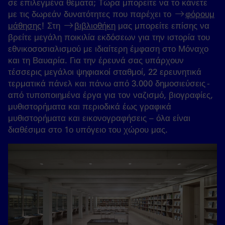
σε επιλεγμένα θέματα; Τώρα μπορείτε να το κάνετε
με τις δωρεάν δυνατότητες που παρέχει το
φόρουμ
μάθησης
! Στη
βιβλιοθήκη
μας μπορείτε επίσης να
βρείτε μεγάλη ποικιλία εκδόσεων για την ιστορία του
εθνικοσοσιαλισμού με ιδιαίτερη έμφαση στο Μόναχο
και τη Βαυαρία. Για την έρευνά σας υπάρχουν
τέσσερις μεγάλοι ψηφιακοί σταθμοί, 22 ερευνητικά
τερματικά πάνελ και πάνω από 3.000 δημοσιεύσεις -
από τυποποιημένα έργα για τον ναζισμό, βιογραφίες,
μυθιστορήματα και περιοδικά έως γραφικά
μυθιστορήματα και εικονογραφήσεις – όλα είναι
διαθέσιμα στο 1ο υπόγειο του χώρου μας.