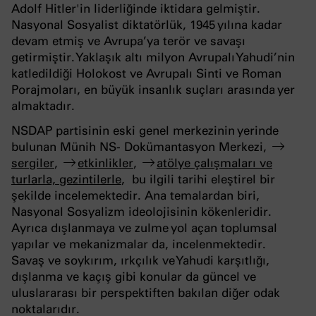
Adolf Hitler'in liderliğinde iktidara gelmiştir.
Nasyonal Sosyalist diktatörlük, 1945 yılına kadar
devam etmiş ve Avrupa’ya terör ve savaşı
getirmiştir. Yaklaşık altı milyon Avrupalı ​​Yahudi’nin
katledildiği Holokost ve Avrupalı ​​Sinti ve Roman
Porajmoları, en büyük insanlık suçları arasında yer
almaktadır.
NSDAP partisinin eski genel merkezinin yerinde
bulunan Münih NS- Dokümantasyon Merkezi,
sergiler
,
etkinlikler
,
atölye çalışmaları ve
turlarla, gezintilerle
, bu ilgili tarihi eleştirel bir
şekilde incelemektedir. Ana temalardan biri,
Nasyonal Sosyalizm ideolojisinin kökenleridir.
Ayrıca dışlanmaya ve zulme yol açan toplumsal
yapılar ve mekanizmalar da, incelenmektedir.
Savaş ve soykırım, ırkçılık ve Yahudi karşıtlığı,
dışlanma ve kaçış gibi konular da güncel ve
uluslararası bir perspektiften bakılan diğer odak
noktalarıdır.