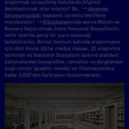
araştırmak ve seçilmiş konularda bilginizi
derinleştirmek ister misiniz? Bu,
öğrenme
forumumuzdaki
kapsamlı ücretsiz tekliflerle
mümkündür!
Kütüphane
mizde ayrıca Münih ve
Bavyera başta olmak üzere Nasyonal Sosyalizmin
tarihi üzerine geniş bir yayın seçeneği
bulabilirsiniz. Birinci bodrum katında araştırmanız
için dört büyük dijital medya masası, 22 araştırma
terminali ve Nasyonal Sosyalizm üzerine standart
çalışmalardan biyografiler, romanlar ve dergilerden
çizgi roman (graphic novels) ve illüstrasyonlara
kadar 3.000'den fazla yayın bulunmaktadır.