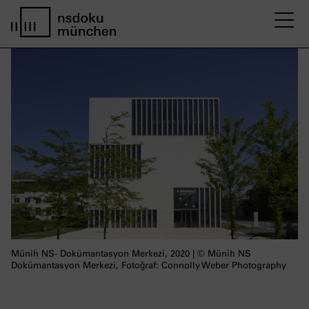
M
home page nsdoku munich
Münih NS- Dokümantasyon Merkezi, 2020 | © Münih NS
Dokümantasyon Merkezi, Fotoğraf: Connolly Weber Photography