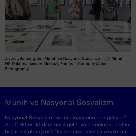
Ziyaretçiler sergide „Münih ve Nasyonel Sosyalizm“ | © Münih
NS-Dokümantasyon Merkezi, Fotoğraf: Connolly Weber
Photography
Münih ve Nasyonal Sosyalizm
Nasyonal Sosyalizm ve ideolojisi nereden geliyor?
Adolf Hitler iktidara nasıl geldi ve demokrasi neden
başarısız olmuştur? Dışlanmaya, savaşa ve yıkıma