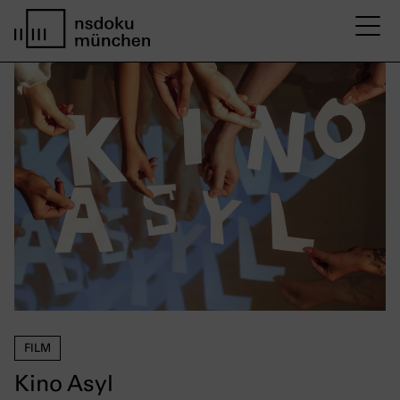
M
home page nsdoku munich
FILM
Kino Asyl