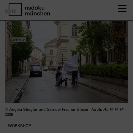
M
home page nsdoku munich
© Angela Stiegler und Samuel Fischer Glaser,
Au Au Au Hi Hi Hi
,
2025
WORKSHOP