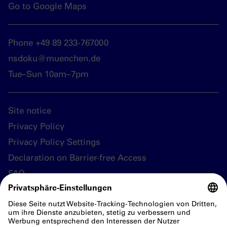
Go to Google Maps
Phone +49 89 233-767000
nsdoku@muenchen.de
Tue–Sun 10am–7pm
Site notice
Privacy Policy
Privacy Policy Settings
Declaration on Barrier-free Access
FAQ
Follow us