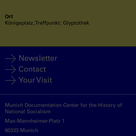
Ort
Königsplatz, Treffpunkt: Glyptothek
Newsletter
Contact
Your Visit
Munich Documentation Center for the History of
National Socialism
Max-Mannheimer-Platz 1
80333 Munich