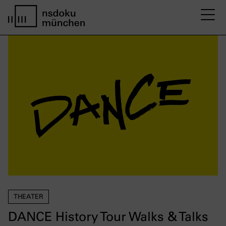
M
home page nsdoku munich
THEATER
DANCE History Tour Walks & Talks