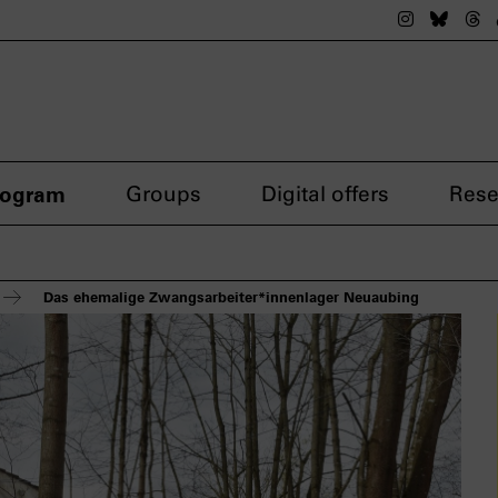
The nsdok
The n
Th
rogram
Groups
Digital offers
Rese
Das ehemalige Zwangsarbeiter*innenlager Neuaubing