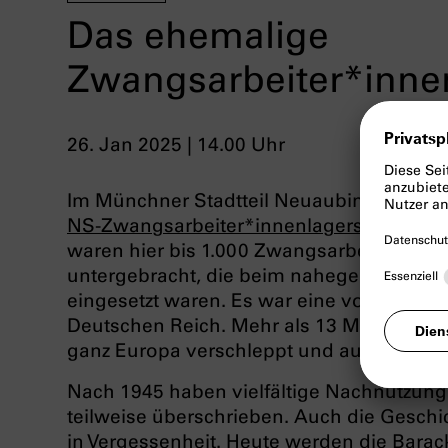
Das ehemalige
Zwangsarbeiter*inne
26. Jan 2025 | 14.00 Uhr
Im Münchner Stadtteil Neuaubing sind n
NS-Zwangsarbeiter*innenlagers
erhalten
waren hier bis 1.000 Zwangsarbeiter*inn
untergebracht, die beim nahegelegenen
eingesetzt waren. Es war eine von insge
Deutschen Reich. Mehr als 13 Millione
ganz Europa verschleppt und ausgebeute
Nach 1945 haben vielfältige Nachnutzung
teilweise überschrieben. Auch die Geschi
in Vergessenheit. Heute werden die Barac