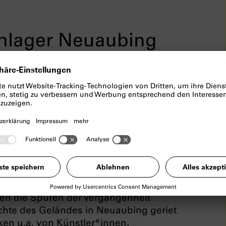
nlager Neuaubing
och 8 Baracken eines
ehemaligen
. Während des Zweiten Weltkriegs
en aus unterschiedlichen Ländern
 Ausbesserungswerk der Reichsbahn
samt 30.000 Massenunterkünften im
n Menschen wurden vom NS-Regime aus
t.
en die Spuren der Vergangenheit
chte des Geländes in Neuaubing geriet
ken u.a. von Künstler*innen,