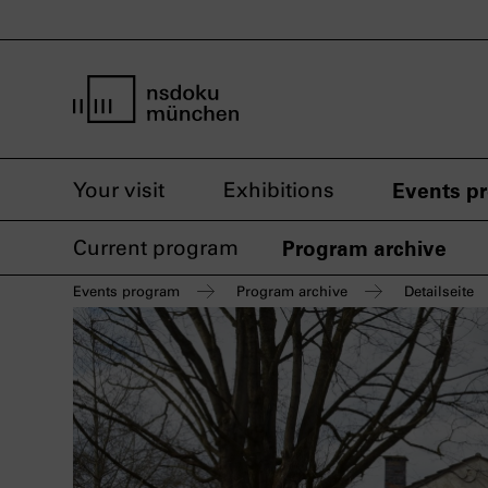
home page nsdoku munich
Your visit
Exhibitions
Events p
Current program
Program archive
Events program
Program archive
Detailseite