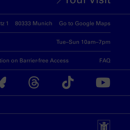
z 1
80333 Munich
Go to Google Maps
Tue–Sun 10am–7pm
tion on Barrier-free Access
FAQ
nsdoku munich on I
The nsdoku munich
The nsdoku m
The nsdo
Th