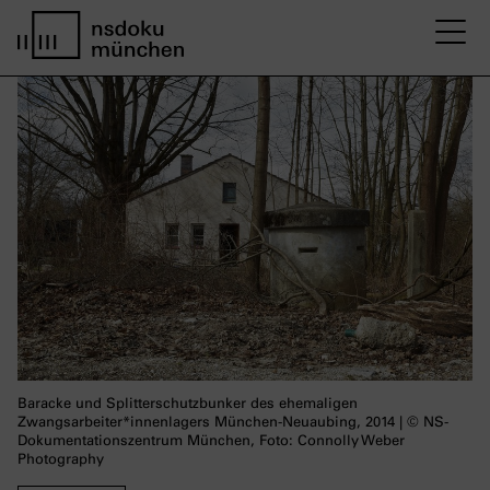
M
home page nsdoku munich
Baracke und Splitterschutzbunker des ehemaligen
Zwangsarbeiter*innenlagers München-Neuaubing, 2014 | © NS-
Dokumentationszentrum München, Foto: Connolly Weber
Photography