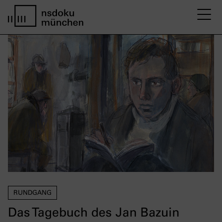
M
home page nsdoku munich
RUNDGANG
Das Tagebuch des Jan Bazuin