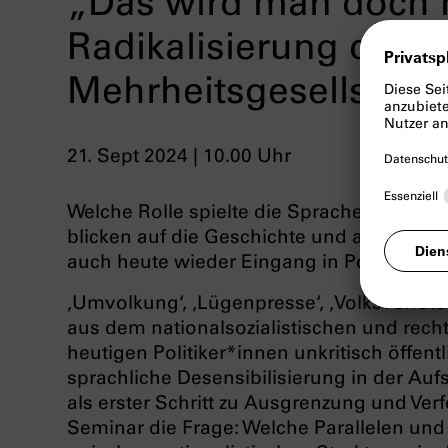
„Das wird man doch m
Radikalisierung der
Mehrheitsgesellschaf
21. Sept 2024 | 10.00 Uhr
Welche Rolle spielte die Sprache beim Auf
blicken auf die Geschichte und auf von de
auch heute wieder Eingang in Politik und
‚Umvolkung‘, ‚Lügenpresse‘, ‚Volksverräte
aus dem nationalsozialistischen und re
heutigen Politiker*innen unkritisch öffent
sprachliche Desensibilisierung in der Au
als erster Schritt zu Ausgrenzung und Ver
Seminar die Frage: Welche Parallelen un