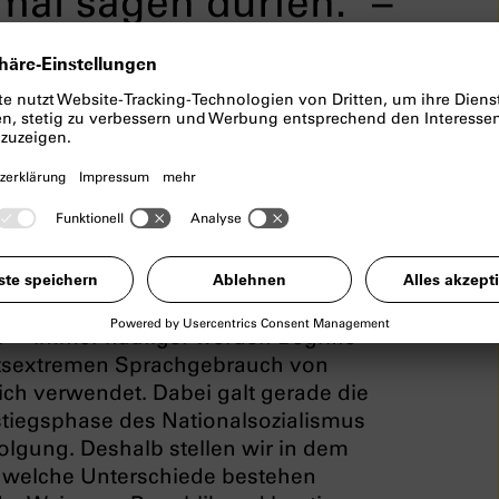
al sagen dürfen.“ –
t?
stieg der Nationalsozialisten? Wir
r NS-Diktatur geprägte Begriffe, die
 Alltag gefunden haben.
r‘ – immer häufiger werden Begriffe
chtsextremen Sprachgebrauch von
lich verwendet. Dabei galt gerade die
fstiegsphase des Nationalsozialismus
folgung. Deshalb stellen wir in dem
d welche Unterschiede bestehen