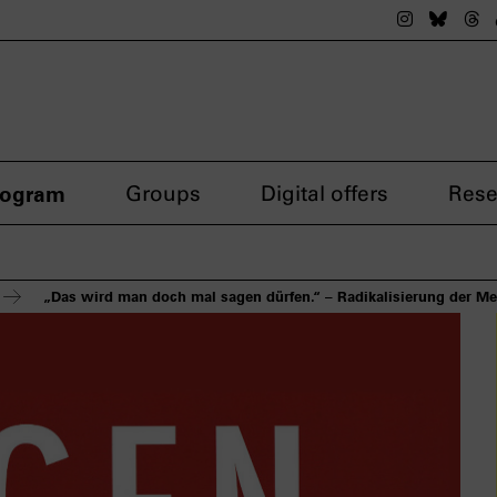
The nsdok
The n
Th
rogram
Groups
Digital offers
Rese
„Das wird man doch mal sagen dürfen.“ – Radikalisierung der Me