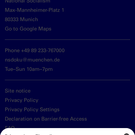
National Socialism
Max-Mannheimer-Platz 1
80333 Munich
Go to Google Maps
Phone +49 89 233-767000
nsdoku@muenchen.de
Tue–Sun 10am–7pm
Site notice
Privacy Policy
Privacy Policy Settings
Declaration on Barrier-free Access
FAQ