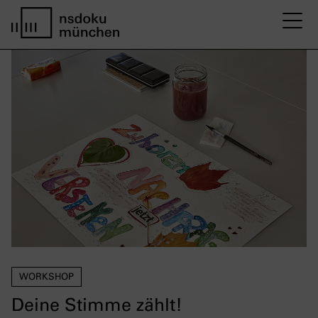
M
home page nsdoku munich
WORKSHOP
Deine Stimme zählt!