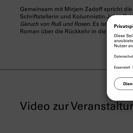
Gemeinsam mit Mirjam Zadoff spricht die 
Schriftstellerin und Kolumnistin Julya R
Geruch von Ruß und Rosen.
Es ist hochaktu
Roman über die Rückkehr in die vom Krieg
Video zur Veranstaltu