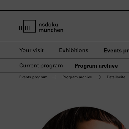
home page nsdoku munich
Your visit
Exhibitions
Events p
Current program
Program archive
Events program
Program archive
Detailseite