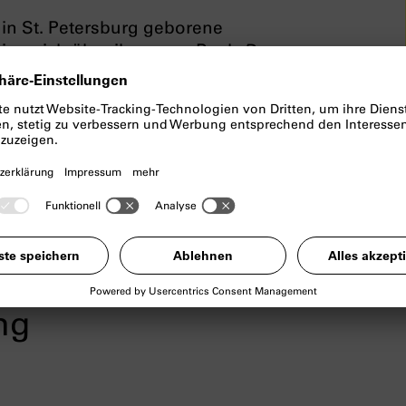
in St. Petersburg geborene
abinowich über ihr neues Buch
Der
ell und tief bewegend: der erste
 zerstörte Heimat.
ng