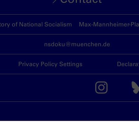
ory of National Socialism
Max-Mannheimer-Plat
nsdoku@muenchen.de
Privacy Policy Settings
Declara
The 