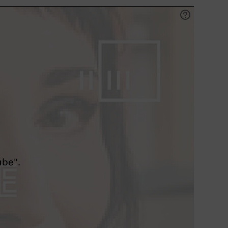
ube".