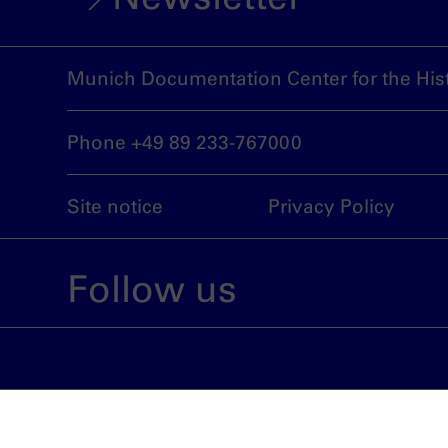
Munich Documentation Center for the Hist
Phone +49 89 233-767000
Site notice
Privacy Policy
Follow us
An institution run by the City of Munich