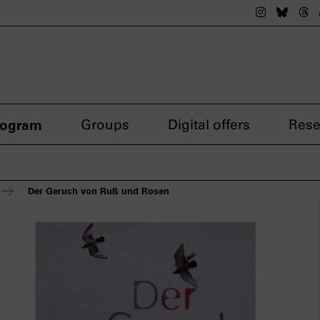
The nsdok
The n
Th
rogram
Groups
Digital offers
Rese
Der Geruch von Ruß und Rosen