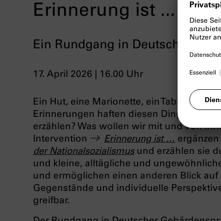
Erinnerung ist ...
Ein Rundgang in Deutscher Geb
17. April 2026 | 16.00 Uhr
Ein Hut, eine Marionette, ein Tablettenröh
Erinnerungen haften diesen Dingen an, w
erzählen? Was wollen wir mit und von ihne
Intervention
Erinnerung ist …
ergänzen 
der Nationalsozialismus
und erzählen sie d
und kleine, alltägliche und ungewöhnlich
und ermöglichen einen anderen Blick auf 
Gegenstände und individuelle Perspekt
greifbar.
Der Rundgang in Deutscher Gebärdenspr