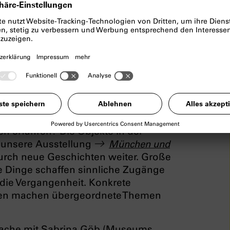
ärdensprache
rchen, ein Bierkrug. Welche
elche Geschichten können sie
n erfahren? Die Objekte in der
unsere Ausstellung
München und
urch neue Geschichten weiter. Große
e Dinge schaffen sinnliche Zugänge
die Vergangenheit. Konkrete
iven machen übergeordnete Themen
ache mit Sabrina Göb (Museums