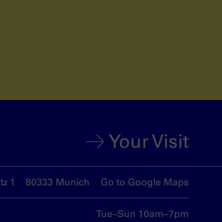
Your Visit
z 1
80333 Munich
Go to Google Maps
Tue–Sun 10am–7pm