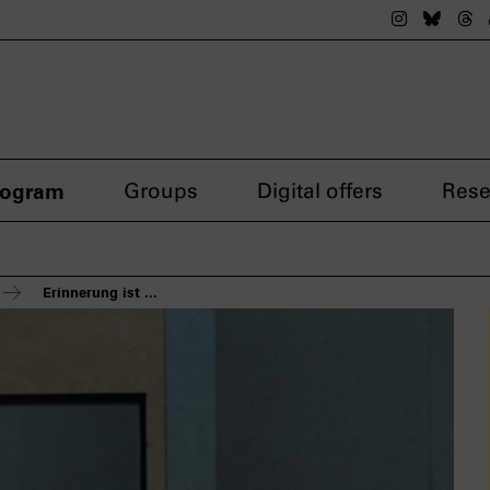
The nsdok
The n
Th
rogram
Groups
Digital offers
Rese
Erinnerung ist ...