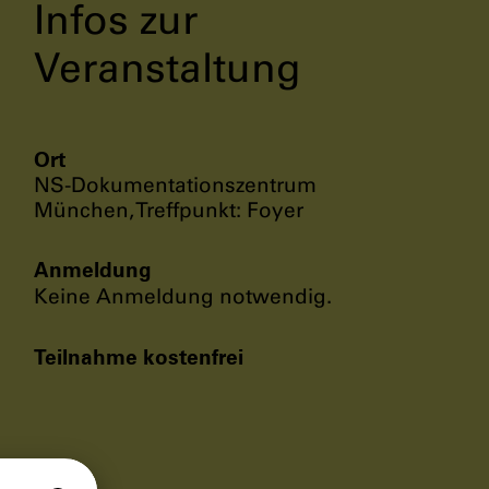
Infos zur
Veranstaltung
Ort
NS-Dokumentationszentrum
München, Treffpunkt: Foyer
Anmeldung
Keine Anmeldung notwendig.
Teilnahme kostenfrei