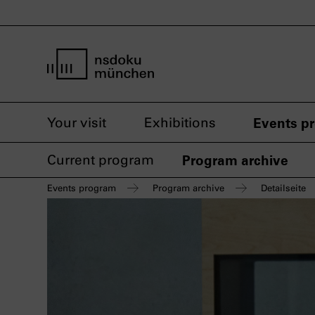
home page nsdoku munich
Your visit
Exhibitions
Events p
Current program
Program archive
Events program
Program archive
Detailseite