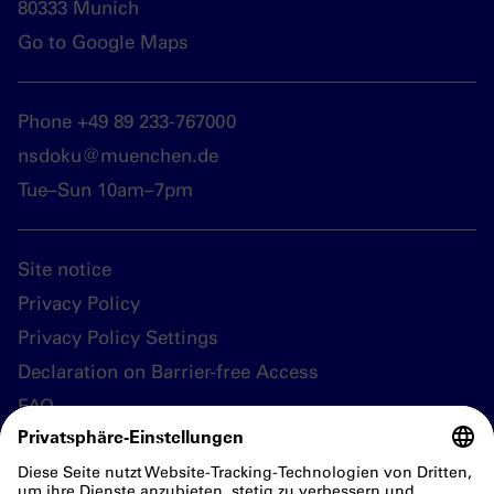
80333 Munich
Go to Google Maps
Phone +49 89 233-767000
nsdoku@muenchen.de
Tue–Sun 10am–7pm
Site notice
Privacy Policy
Privacy Policy Settings
Declaration on Barrier-free Access
FAQ
Follow us