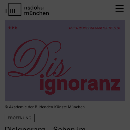
M
home page nsdoku munich
© Akademie der Bildenden Künste München
ERÖFFNUNG
DisIgnoranz – Sehen im