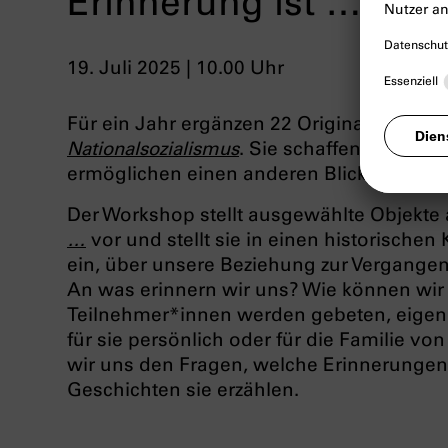
Erinnerung ist …
19. Juli 2025 | 10.00 Uhr
Für ein Jahr ergänzen 22 Originalobjekte
Nationalsozialismus
. Sie schaffen sinnlic
ermöglichen einen anderen Blick auf die 
Der Workshop
stellt ausgewählte Objekte
…
vor und stellt sie in einen historischen
ein, über unsere Beziehung zur Vergangen
An was erinnern wir uns? Wie können wi
Teilnehmer*innen werden gebeten, eigene
für sie persönlich oder für die Familie 
wir uns den Fragen, welche Erinnerunge
Geschichten sie erzählen.