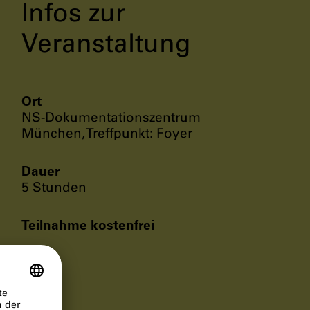
Infos zur
Veranstaltung
Ort
NS-Dokumentationszentrum
München, Treffpunkt: Foyer
Dauer
5 Stunden
Teilnahme kostenfrei