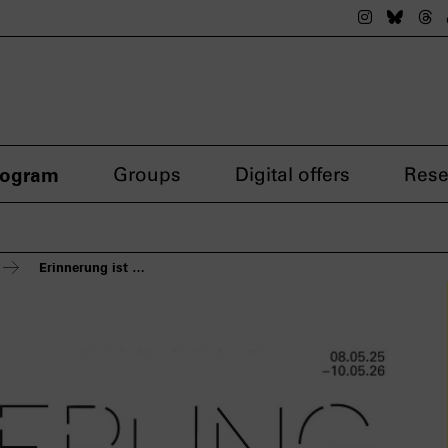
The nsdok
The n
Th
rogram
Groups
Digital offers
Rese
Erinnerung ist …