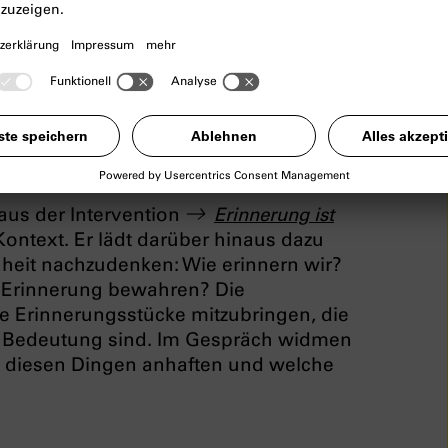
 die Ausstellung
München und der
he, emotionale Zugänge und
Vergangenheit.
 aus der Intervention
Erinnerung ist
 Kontext. Er lädt darüber hinaus dazu
heit nachzudenken: Wie erinnern wir?
r Erinnerung bewahren? Die
 Erinnerungsstücke mitzubringen, die
von Bedeutung sind. Im Gespräch widmen
n diesen Dingen anhaften und welche