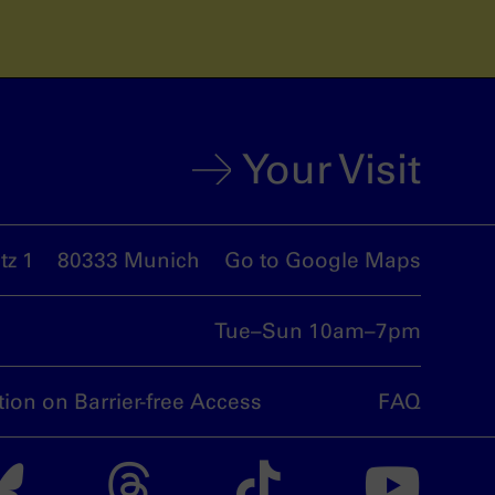
Your Visit
z 1
80333 Munich
Go to Google Maps
Tue–Sun 10am–7pm
tion on Barrier-free Access
FAQ
nsdoku munich on I
The nsdoku munich
The nsdoku m
The nsdo
Th