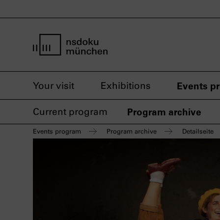
home page nsdoku munich
Your visit
Exhibitions
Events p
Current program
Program archive
Events program
Program archive
Detailseite