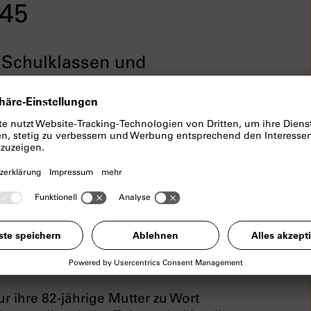
945
r Schulklassen und
n im niedersächsischen Bad Harzburg
Texte über ihre Kindheit im Krieg,
en von Flucht und Vertreibung. Im Jahr
Texte in die Hände – denn sie stammen
adinnen. Diese Zeugnisse des
rucken die Regisseurin tief. So tief,
ück zu machen.
ur ihre 82-jährige Mutter zu Wort