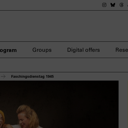
The nsdok
The n
Th
rogram
Groups
Digital offers
Rese
Faschingsdienstag 1945