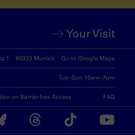
Your Visit
z 1
80333 Munich
Go to Google Maps
Tue–Sun 10am–7pm
tion on Barrier-free Access
FAQ
nsdoku munich on I
The nsdoku munich
The nsdoku m
The nsdo
Th