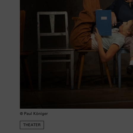
©
Paul Königer
THEATER