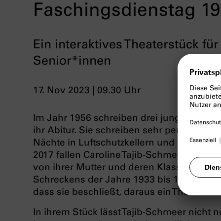
Faschingsdienstag 1
Ein interaktives Theaterstück fü
Senior*innen
17. Nov 2023 | 09.30 Uhr
Im Jahr 1956 schreiben drei junge Fraue
ihr Abitur. Sie schreiben sehr persönliche 
Nächte in Luftschutzkellern und das Erleb
2017 fallen Caroline Tajib-Schmeer diese 
von ihrer Mutter und deren Klassenkamer
Schreckens der Jahre 1933 bis 1945 beeind
dass sie beschließt, daraus ein Theaterst
In ihrem Stück lässt Tajib-Schmeer nicht n