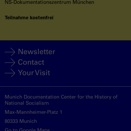
NS-Dokumentationszentrum München
Teilnahme kostenfrei
Newsletter
Contact
Your Visit
Munich Documentation Center for the History of
National Socialism
Max-Mannheimer-Platz 1
80333 Munich
Go to Google Maps