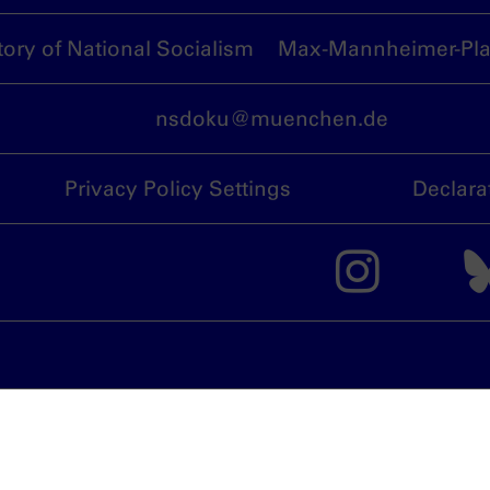
ory of National Socialism
Max-Mannheimer-Plat
nsdoku@muenchen.de
Privacy Policy Settings
Declara
The 