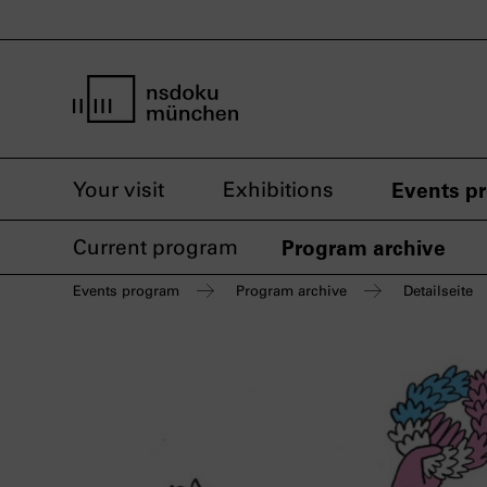
home page nsdoku munich
Your visit
Exhibitions
Events p
Current program
Program archive
Events program
Program archive
Detailseite