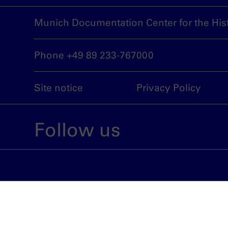
Munich Documentation Center for the Hist
Phone +49 89 233-767000
Site notice
Privacy Policy
Follow us
An institution run by the City of Munich