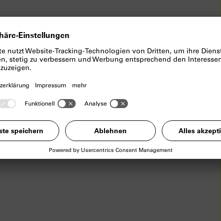
tige Ästhetik als performativer