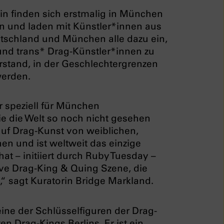
in finden sich erstmalig in München
n und laden mit Künstler*innen aus
utschland und München alle dazu ein,
n und trans* Drag-Künstler*innen zu
erstand, in der Geschlechtergrenzen
werden.
r speziell für München
e die Welt so noch nicht gesehen
 auf Drag-Kunst von weiblichen,
en und ist weltweit das einzige
t – initiiert durch Ruby Tuesday –
ive Drag-King & Quing Szene, die
,“ sagt Kuratorin Bridge Markland.
 eine der Schlüsselfiguren der Drag-
n Drag-Kings Berlins. Er ist ein