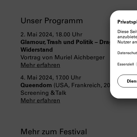
Unser Programm
2. Mai 2024, 18.00 Uhr
Glamour, Trash und Politik – Drag und tun
Widerstand
Vortrag von Muriel Aichberger
Mehr erfahren
4. Mai 2024, 17.00 Uhr
Queendom
(USA, Frankreich, 2023)
Screening & Talk
Mehr erfahren
Mehr zum Festival