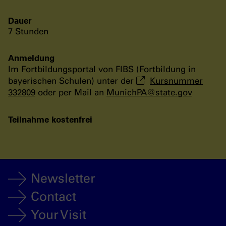
Dauer
7 Stunden
Anmeldung
Im Fortbildungsportal von FIBS (Fortbildung in
bayerischen Schulen) unter der
Kursnummer
332809
oder per Mail an
MunichPA
@
state
.
gov
Teilnahme kostenfrei
Newsletter
Contact
Your Visit