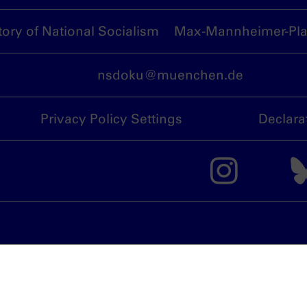
ory of National Socialism
Max-Mannheimer-Plat
nsdoku@muenchen.de
Privacy Policy Settings
Declara
The 