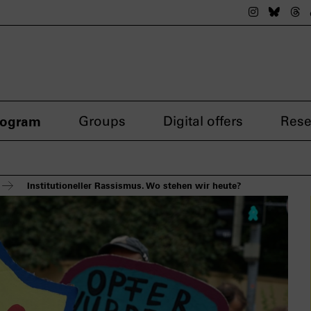
The nsdok
The n
Th
rogram
Groups
Digital offers
Rese
Institutioneller Rassismus. Wo stehen wir heute?