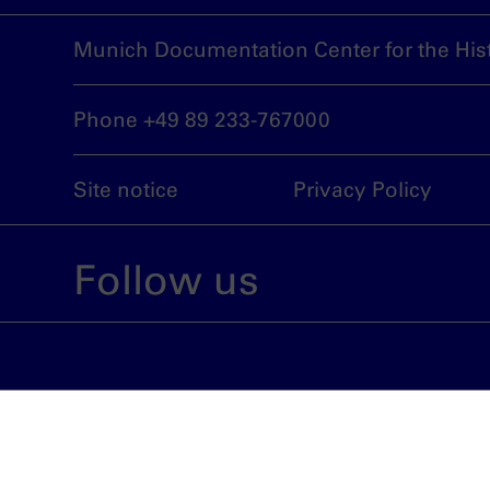
Munich Documentation Center for the Hist
Phone +49 89 233-767000
Site notice
Privacy Policy
Follow us
An institution run by the City of Munich