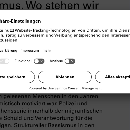
ismus. Wo stehen wir
ffner, Jan-Denis Wulff und
bstenttarnung der Terrorgruppe
wurde, dass die bis dato unaufgeklärte
ch gelesenen Menschen in den Jahren
istisch motiviert war. Polizei und
chensserie innerhalb der migrantischen
Schuld und Verantwortung für die
gen. Struktureller Rassismus in den