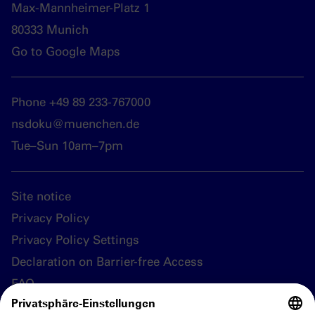
Max-Mannheimer-Platz 1
80333 Munich
Go to Google Maps
Phone +49 89 233-767000
nsdoku@muenchen.de
Tue–Sun 10am–7pm
Site notice
Privacy Policy
Privacy Policy Settings
Declaration on Barrier-free Access
FAQ