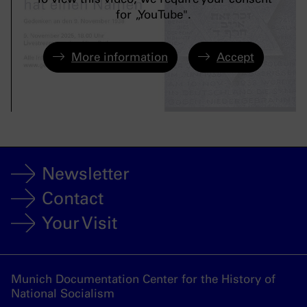
for „YouTube".
More information
Accept
Newsletter
Contact
Your Visit
Munich Documentation Center for the History of
National Socialism