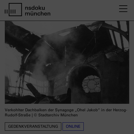
M
home page nsdoku munich
Verkohlter Dachbalken der Synagoge „Ohel Jakob“ in der Herzog-
Rudolf-Straße | © Stadtarchiv München
GEDENKVERANSTALTUNG
ONLINE