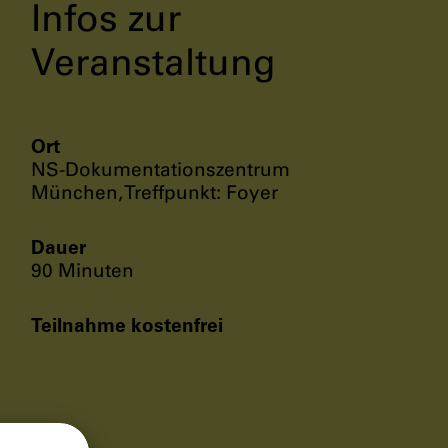
Infos zur
Veranstaltung
Ort
NS-Dokumentationszentrum
München, Treffpunkt: Foyer
Dauer
90 Minuten
Teilnahme kostenfrei