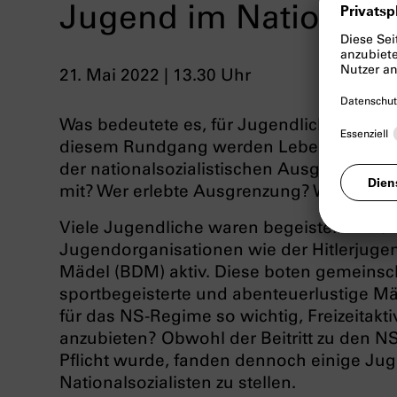
Jugend im Nationals
21. Mai 2022 | 13.30 Uhr
Was bedeutete es, für Jugendliche währe
diesem Rundgang werden Lebensgeschic
der nationalsozialistischen Ausgrenzungsg
mit? Wer erlebte Ausgrenzung? Wer setzte
Viele Jugendliche waren begeistert in den
Jugendorganisationen wie der Hitlerjug
Mädel (BDM) aktiv. Diese boten gemeinsc
sportbegeisterte und abenteuerlustige 
für das NS-Regime so wichtig, Freizeitakt
anzubieten? Obwohl der Beitritt zu den N
Pflicht wurde, fanden dennoch einige Jug
Nationalsozialisten zu stellen.