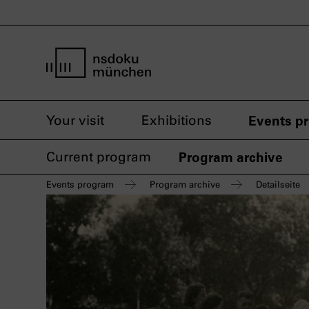
home page nsdoku munich
Your visit
Exhibitions
Events p
Current program
Program archive
Events program
Program archive
Detailseite