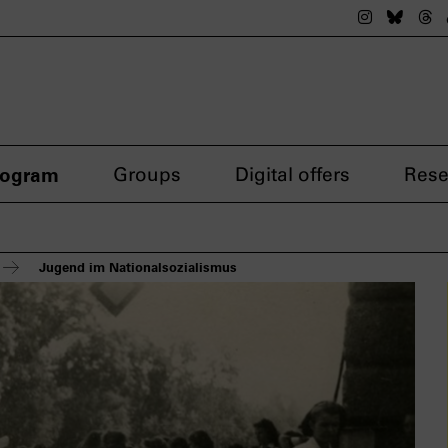
The nsdok
The n
Th
rogram
Groups
Digital offers
Rese
Jugend im Nationalsozialismus