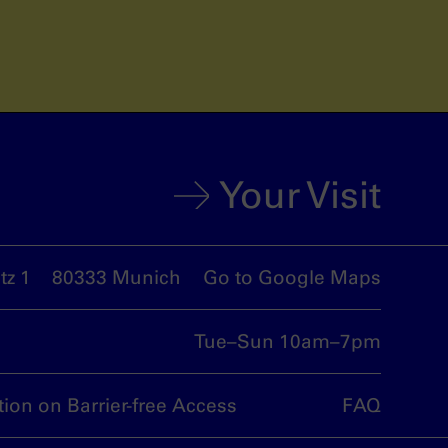
Your Visit
z 1
80333 Munich
Go to Google Maps
Tue–Sun 10am–7pm
tion on Barrier-free Access
FAQ