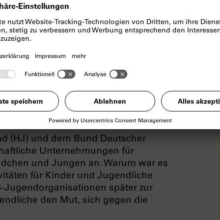
ozialismus
nd der NS-Diktatur aufzuwachsen? In
hten von Münchner Jugendlichen in
esellschaft vorgestellt: Wer machte
 sich zur Wehr?
 nationalsozialistischen
end (HJ) und dem Bund Deutscher
haftliche Unternehmungen für
Mädchen und Jungen an. Warum war es
ivitäten für Kinder und Jugendliche
S-Jugendorganisationen später zur
endliche den Mut, sich gegen die