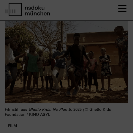
M
home page nsdoku munich
Filmstill aus
Ghetto Kids: No Plan B
, 2025
|
© Ghetto Kids
Foundation / KINO ASYL
FILM