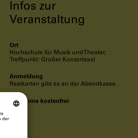
Infos zur
Veranstaltung
Ort
Hochschule für Musik und Theater,
Treffpunkt: Großer Konzertsaal
Anmeldung
Restkarten gibt es an der Abendkasse.
Teilnahme kostenfrei