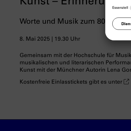
Kunst – Erinnerung –
Worte und Musik zum 80. Jahre
8. Mai 2025 | 19.30 Uhr
Gemeinsam mit der Hochschule für Musik 
musikalischen und literarischen Perform
Kunst mit der Münchner Autorin Lena Gore
Kostenfreie Einlasstickets gibt es unter