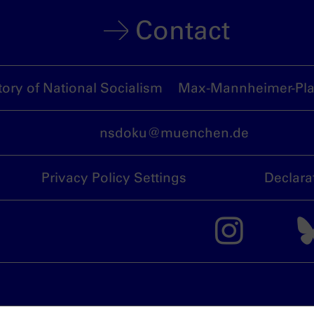
Contact
ory of National Socialism
Max-Mannheimer-Plat
nsdoku@muenchen.de
Privacy Policy Settings
Declara
The 