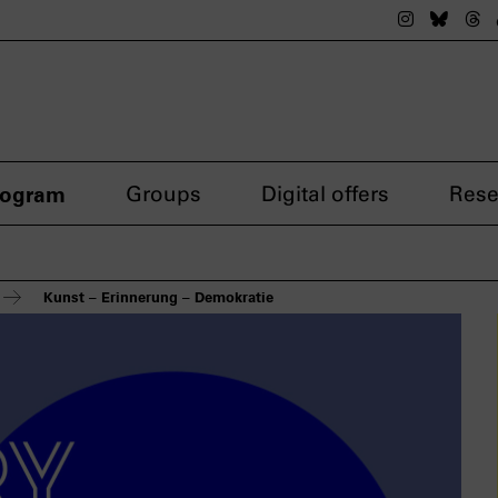
The nsdok
The n
Th
rogram
Groups
Digital offers
Rese
Kunst – Erinnerung – Demokratie