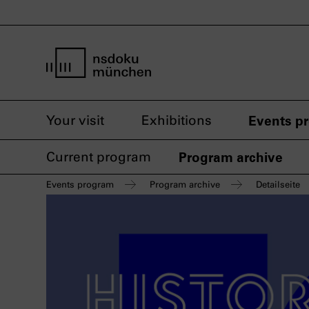
home page nsdoku munich
Your visit
Exhibitions
Events p
Current program
Program archive
Events program
Program archive
Detailseite