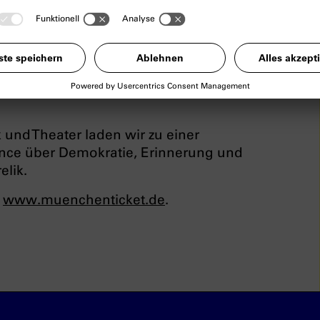
 Demokratie
stag des Kriegsendes
und Theater laden wir zu einer
ance über Demokratie, Erinnerung und
lik.
www.muenchenticket.de
.