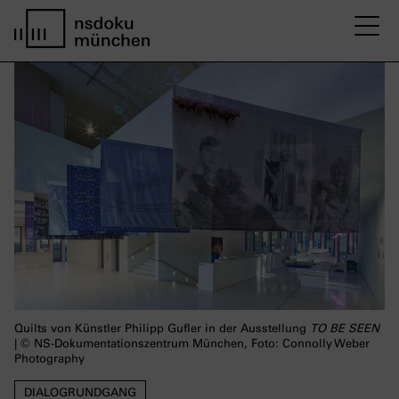
M
home page nsdoku munich
Quilts von Künstler Philipp Gufler in der Ausstellung
TO BE SEEN
| © NS-Dokumentationszentrum München, Foto: Connolly Weber
Photography
DIALOGRUNDGANG