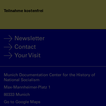
Teilnahme kostenfrei
Newsletter
Contact
Your Visit
Munich Documentation Center for the History of
National Socialism
Max-Mannheimer-Platz 1
80333 Munich
Go to Google Maps