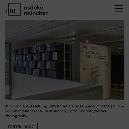
M
home page nsdoku munich
Blick in die Ausstellung
„Wichtiger als unser Leben“
, 2023. | © NS-
Dokumentationszentrum München, Foto: Connolly Weber
Photography
FORTBILDUNG