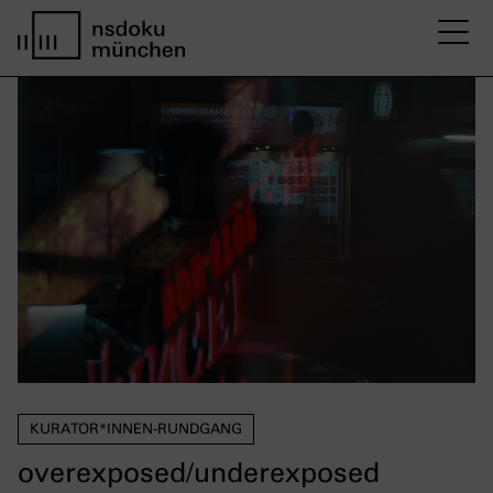
M
home page nsdoku munich
KURATOR*INNEN-RUNDGANG
overexposed/underexposed