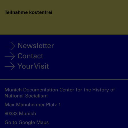
Teilnahme kostenfrei
Newsletter
Contact
Your Visit
Munich Documentation Center for the History of
National Socialism
Max-Mannheimer-Platz 1
80333 Munich
Go to Google Maps