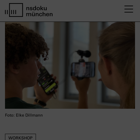
M
home page nsdoku munich
Foto: Elke Dillmann
WORKSHOP